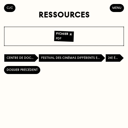
C
OLLECTIF
J
EUNE
C
INÉMA
MENU
RESSOURCES
FICHIER
PDF
CENTRE DE DOCUMENTATION
FESTIVAL DES CINÉMAS DIFFÉRENTS ET EXPÉRIMENTAUX DE PARIS
24E ÉDITION
DOSSIER PRÉCÉDENT