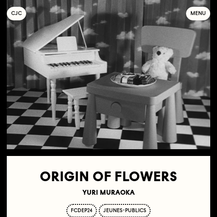
C
OLLECTIF
J
EUNE
C
INÉMA
MENU
ORIGIN OF FLOWERS
YURI MURAOKA
FCDEP24
JEUNES-PUBLICS