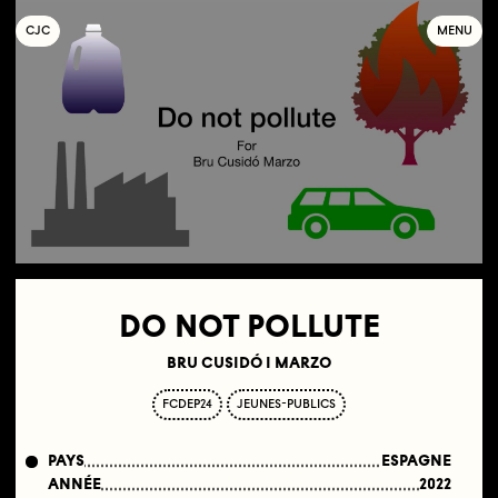
C
OLLECTIF
J
EUNE
C
INÉMA
MENU
DO NOT POLLUTE
BRU CUSIDÓ I MARZO
FCDEP24
JEUNES-PUBLICS
PAYS
ESPAGNE
ANNÉE
2022