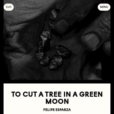
C
OLLECTIF
J
EUNE
C
INÉMA
MENU
TO CUT A TREE IN A GREEN
MOON
FELIPE ESPARZA