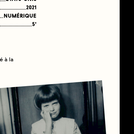
2021
NUMÉRIQUE
5'
é à la