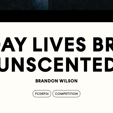
AY LIVES B
UNSCENTE
BRANDON WILSON
FCDEP24
COMPETITION