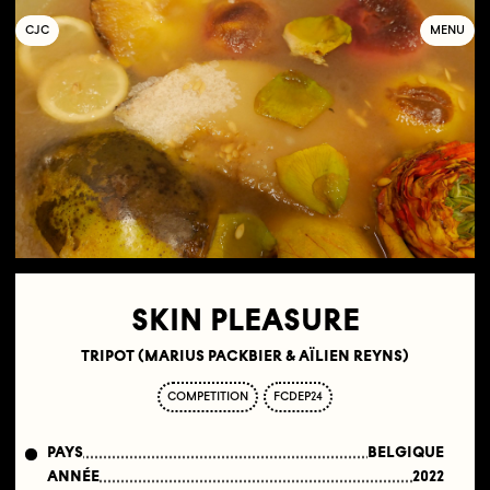
C
OLLECTIF
J
EUNE
C
INÉMA
MENU
SKIN PLEASURE
TRIPOT (MARIUS PACKBIER & AÏLIEN REYNS)
COMPETITION
FCDEP24
PAYS
BELGIQUE
ANNÉE
2022