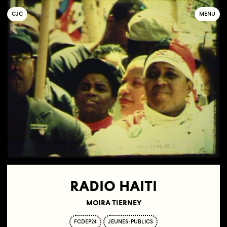
C
OLLECTIF
J
EUNE
C
INÉMA
MENU
RADIO HAITI
MOIRA TIERNEY
FCDEP24
JEUNES-PUBLICS