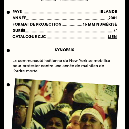
PAYS
IRLANDE
ANNÉE
2001
FORMAT DE PROJECTION
16 MM NUMÉRISÉ
DURÉE
4'
CATALOGUE CJC
LIEN
SYNOPSIS
La communauté haïtienne de New York se mobilise
pour protester contre une année de maintien de
l’ordre mortel.