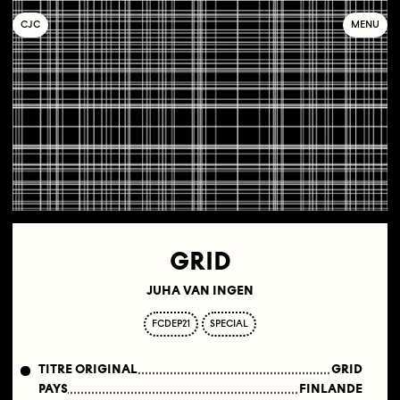
C
OLLECTIF
J
EUNE
C
INÉMA
MENU
GRID
JUHA VAN INGEN
FCDEP21
SPECIAL
TITRE ORIGINAL
GRID
PAYS
FINLANDE