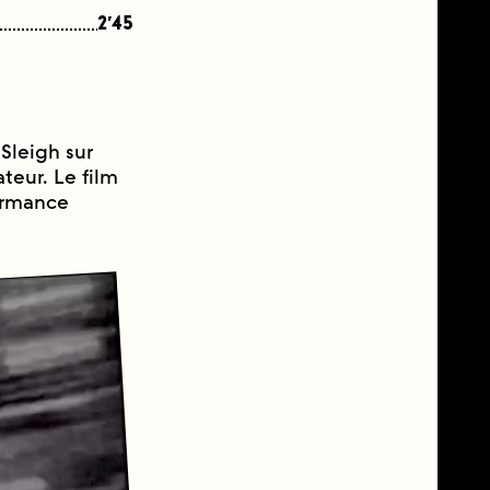
2′45
Sleigh sur
ateur. Le film
formance