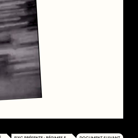
S
FIXC PRÉSENTE : RÉGIMES ET SYSTÈMES
DOCUMENT SUIVANT