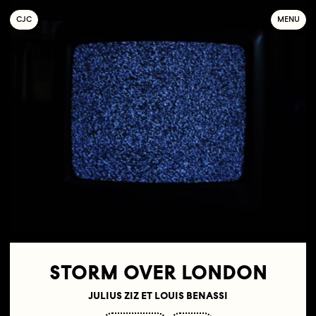
C
OLLECTIF
J
EUNE
C
INÉMA
MENU
STORM OVER LONDON
JULIUS ZIZ ET LOUIS BENASSI