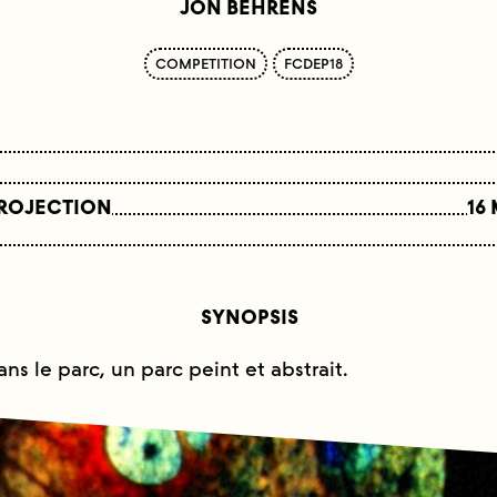
JON BEHRENS
COMPETITION
FCDEP18
PROJECTION
16
SYNOPSIS
s le parc, un parc peint et abstrait.