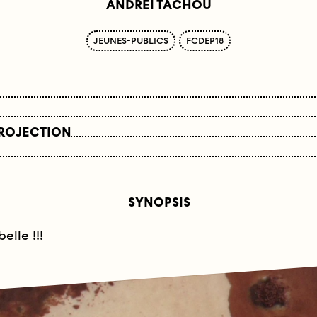
ANDREÏ TACHOU
JEUNES-PUBLICS
FCDEP18
PROJECTION
SYNOPSIS
elle !!!