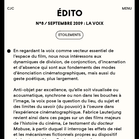
C
OLLECTIF
J
EUNE
C
INÉMA
MENU
ÉDITO
N°8 / SEPTEMBRE 2009 : LA VOIX
ETOILEMENTS
En regardant la voix comme vecteur essentiel de
l’espace du film, nous nous intéressons aux
dynamiques de division, de conjonction, d’incarnation
et d’absence qui sont aux fondements des modes
d’énonciation cinématographiques, mais aussi du
geste poétique, plus largement.
Anti-objet par excellence, qu’elle soit visualisée ou
acousmatique, synchrone ou non dans les bouches à
l’image, la voix pose la question du lieu, du sujet et
des limites du savoir (du pouvoir) à l’oeuvre dans
l’expérience cinématographique. Fabrice Lauterjung
revient ainsi dans ces pages sur un des films majeurs
de l’histoire du cinéma,
Le testament du docteur
Mabuse
, à partir duquel il interroge les effets de réel
et les mécanismes fictionnels propres au dispositif