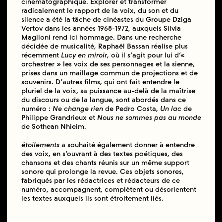
cinématographique. Explorer et transformer
radicalement le rapport de la voix, du son et du
silence a été la tâche de cinéastes du Groupe Dziga
Vertov dans les années 1968-1972, auxquels Silvia
Maglioni rend ici hommage. Dans une recherche
décidée de musicalité, Raphaël Bassan réalise plus
récemment
Lucy en miroir
, où il s’agit pour lui d’«
orchestrer » les voix de ses personnages et la sienne,
prises dans un maillage commun de projections et de
souvenirs. D’autres films, qui ont fait entendre le
pluriel de la voix, sa puissance au-delà de la maîtrise
du discours ou de la langue, sont abordés dans ce
numéro :
Ne change rien
de Pedro Costa,
Un lac
de
Philippe Grandrieux et
Nous ne sommes pas au monde
de Sothean Nhieim.
étoilements
a souhaité également donner à entendre
des voix, en s’ouvrant à des textes poétiques, des
chansons et des chants réunis sur un même support
sonore qui prolonge la revue. Ces objets sonores,
fabriqués par les rédactrices et rédacteurs de ce
numéro, accompagnent, complètent ou désorientent
les textes auxquels ils sont étroitement liés.