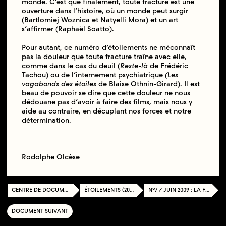
monde. C’est que finalement, toute fracture est une
ouverture dans l’histoire, où un monde peut surgir
(Bartlomiej Woznica et Natyelli Mora) et un art
s’affirmer (Raphaël Soatto).
Pour autant, ce numéro d’étoilements ne méconnaît
pas la douleur que toute fracture traîne avec elle,
comme dans le cas du deuil (
Reste-là
de Frédéric
Tachou) ou de l’internement psychiatrique
(Les
vagabonds des étoiles
de Blaise Othnin-Girard). Il est
beau de pouvoir se dire que cette douleur ne nous
dédouane pas d’avoir à faire des films, mais nous y
aide au contraire, en décuplant nos forces et notre
détermination.
Rodolphe Olcèse
CENTRE DE DOCUMENTATION
ÉTOILEMENTS (2007-2010)
N°7 / JUIN 2009 : LA FRACTURE
DOCUMENT SUIVANT