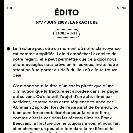
C
OLLECTIF
J
EUNE
C
INÉMA
MENU
ÉDITO
N°7 / JUIN 2009 : LA FRACTURE
ETOILEMENTS
La fracture peut être un moment où notre clairvoyance
est comme amplifiée. Loin d’empêcher l’exercice de
notre regard, elle peut permettre que ce à quoi nous
étions aveugles nous crève enfin les yeux, invite notre
attention à se porter au-delà du lieu où elle se trouve
déjà.
C’est donc sous le titre d’un excès plutôt que d’une
diminution que la fracture est abordée dans les pages
qui suivent. Qu’elle soit l’objet d’un acte, filmé par
accident, comme dans cette séquence tournée par
Abraham Zapruder lors de l’assassinat de Kennedy, ou
bien pure force mobilisatrice pour faire des films,
comme c’est le cas dans les récents films de Frank
Beauvais, la fracture donne toujours à voir, et nous fait
aller chercher un peu plus loin dans la matière et le