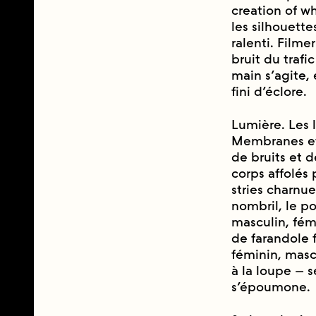
creation of wh
les silhouette
ralenti. Filmer 
bruit du trafi
main s’agite, e
fini d’éclore.
Lumière. Les l
Membranes et 
de bruits et 
corps affolés
stries charnue
nombril, le po
masculin, fémi
de farandole fa
féminin, masc
à la loupe – 
s’époumone.