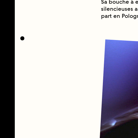
Sa bouche à e
silencieuses a
part en Polog