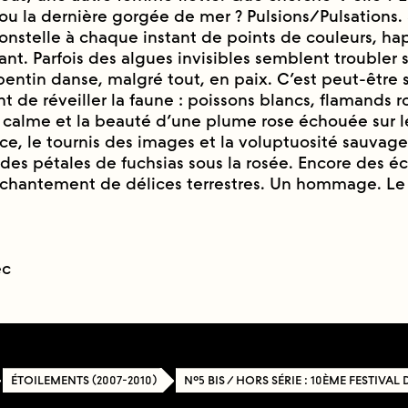
r ou la dernière gorgée de mer ? Pulsions/Pulsations
nstelle à chaque instant de points de couleurs, hap
nt. Parfois des algues invisibles semblent troubler 
entin danse, malgré tout, en paix. C’est peut-être
ent de réveiller la faune : poissons blancs, flamands r
Le calme et la beauté d’une plume rose échouée sur le
e, le tournis des images et la voluptuosité sauvage
 pétales de fuchsias sous la rosée. Encore des éca
enchantement de délices terrestres. Un hommage. Le 
ec
ÉTOILEMENTS (2007-2010)
N°5 BIS / HORS SÉRIE : 10ÈME FESTIVAL