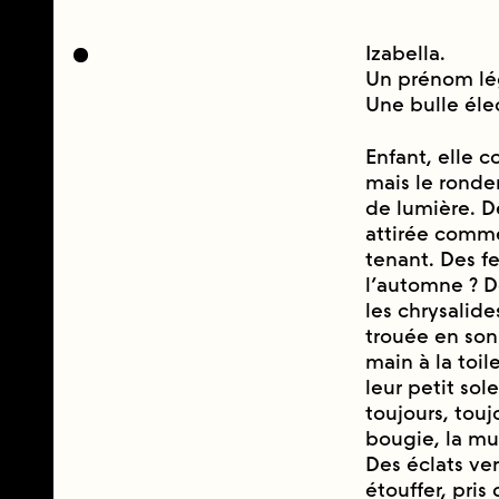
Izabella.
Un prénom lé
Une bulle élec
Enfant, elle co
mais le rondem
de lumière. D
attirée comm
tenant. Des feu
l’automne ? De
les chrysalide
trouée en so
main à la toil
leur petit sole
toujours, toujo
bougie, la mul
Des éclats ve
étouffer, pri