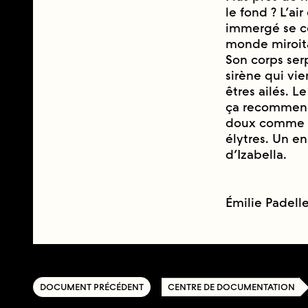
le fond ? L’ai
immergé se co
monde miroita
Son corps serp
sirène qui vi
êtres ailés. 
ça recommenc
doux comme des
élytres. Un 
d’Izabella.
Émilie Padell
DOCUMENT PRÉCÉDENT
CENTRE DE DOCUMENTATION