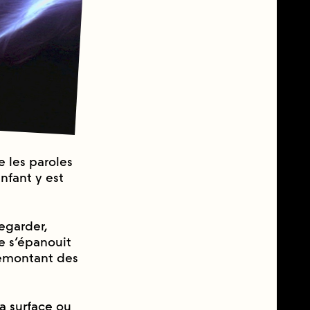
te les paroles
enfant y est
vegarder,
e s’épanouit
emontant des
a surface ou