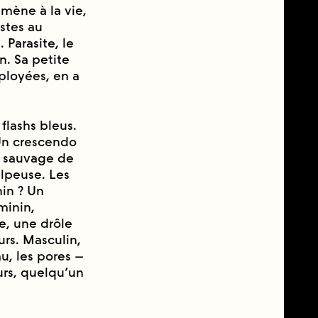
ène à la vie,
stes au
n. Parasite, le
in. Sa petite
ployées, en a
 flashs bleus.
Un crescendo
e sauvage de
ulpeuse. Les
nin ? Un
minin,
le, une drôle
eurs. Masculin,
au, les pores –
eurs, quelqu’un