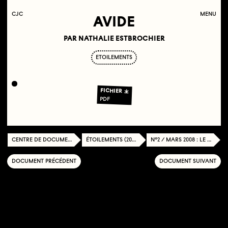
C
OLLECTIF
J
EUNE
C
INÉMA
MENU
AVIDE
PAR NATHALIE ESTBROCHIER
ETOILEMENTS
FICHIER
PDF
CENTRE DE DOCUMENTATION
ÉTOILEMENTS (2007-2010)
N°2 / MARS 2008 : LE DEVENIR
DOCUMENT PRÉCÉDENT
DOCUMENT SUIVANT