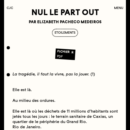
C
OLLECTIF
J
EUNE
C
INÉMA
MENU
NUL LE PART OUT
PAR ELIZABETH PACHECO MEDEIROS
ETOILEMENTS
FICHIER
PDF
La tragédie, il faut la vivre, pas la jouer.
(1)
Elle est là.
Au milieu des ordures.
Elle est là où les déchets de 11 millions d’habitants sont
jetés tous les jours : le terrain sanitaire de Caxias, un
quartier de le périphérie du Grand Rio.
Rio de Janeiro.