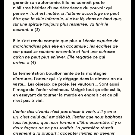
garantir son autonomie. Elle ne connaît pas le
nihilisme héritier d’une décadence du pouvoir qui
pense «
Tout est inutile, si l’ultime accostage ne peut
être que la ville infernale, si c’est là, dans ce fond que,
sur une spirale toujours plus resserrée, va finir le
courant.
» (3)
Elle s’est rendu compte que plus «
Léonie expulse de
marchandises plus elle en accumule ; les écailles de
son passé se soudent ensemble et font une cuirasse
qu’on ne peut plus enlever. Elle regarde ce qui
arrive.
» (4)
La fermentation bouillonnante de la montagne
d’ordures, l’odeur qui s’y dégage dans la dimension du
vaste… Les oiseaux de proie, les vautours… Sont aussi
l’image de l’enfer vénéneux. Malgré tout ça elle est là,
en essayant de tourner la merde en engrais : et ce pli
n’est pas trivial.
L’enfer des vivants n’est pas chose à venir, s’il y en a
un, c’est celui qui est déjà là, l’enfer que nous habitons
tous les jours, que nous formons d’être ensemble. Il y a
deux façons de ne pas souffrir. La première réussit
aisément à la plupart : accepter l’enfer, en devenir