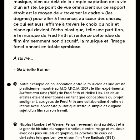
musique, bien au-delà de la simple captation de la vie
d’un artiste. Le point de vue omniscient sur ce rapport
étroit est le moyen de « traverser le cadre » (les
dogmes) pour aller à l’essence, au cœur des choses;
ce qui est aussi affirmé à travers le choix du noir et
blanc qui devient l’écho plastique, telle une partition,
à la musique de Fred Frith et renforce cette idée de
film éminemment non discursif, la musique et l’image
fonctionnant en totale symbiose.
À suivre…
- Gabrielle Reiner
(1)
Autre exemple de collaboration entre le musicien et une artiste
plasticienne, montré au M.O.F.F.O.M. 2007 : le film expérimental
Surface and time
(2005) de Fred Frith et Heike Liss. Les deux
artistes étaient mentionnés en tant que concepteurs du projet
soulignant, aux yeux de Fred Frith une collaboration étroite et
intime avec la vidéaste plutôt que d’être le simple et vulgaire
sujet d’un film sur son travail.
(2)
Nicolas Humbert et Werner Penzel revenant ainsi au début et à
la grande histoire du rapport cinétique entre image et musique
avec des jeux visuels et graphiques proches de ceux de
cinéastes tels que Len Lye et son film Free Radicals (1958).