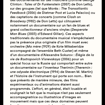
des documentaires sur des musiciens (comme George
Clinton :
Tales of Dr Funkenstein
(2007) de Don Letts),
sur des groupes (tel que Monks :
The Transatlantic
Feedback
(2006) de Dietmar Post et Lucia Palacios) ou
des captations de concerts (comme
Clash on
Broadway
(1982) de Don Letts) qui côtoyaient
notamment un documentaire sur un fan de blues et
grand collectionneur d’anciens vinyles (
Desperate
Man Blues
(2003) d’Edward Gillan). Ces aspects
traditionnels du documentaire musical n’empêchaient
pas la présence plus originale d’un film muet avec
orchestre (
Ma mère
(1929) de Kote Mikaberidze
accompagné de l’ensemble Beth Custer) et même
d’un documentaire d’Alexandre Sokurov :
Élégie de la
vie de Rostropovich Visnevskaya
(2006) pour un
spécial focus sur la Russie qui comportait entre autre
un documentaire sur l’inventeur Therimin (
Theremin :
une odyssée électronique
(1994) de Steven M. Martin)
et l’histoire de l’instrument qui porte son nom… Bien
que présents de manière mineure, des films
expérimentaux ou d’animations étaient aussi
programmés. L’effort, en général, était louable et
soulignait le fait que la musique n’est pas seulement
accompagnatrice ou illustratrice d’images en
mouvement mais que ces deux domaines peuvent