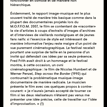
fonctionner en osmose et de manière non
hiérarchique.
Évidemment, le rapport image-musique est le plus
souvent traité de manière très basique comme dans la
plupart des documentaires projetés lors du
M.O.F.F.O.M. 2007, le film se contentant de «raconter»
la vie d’artistes à coups d’extraits d’images d’archives
et d’interviews de vieillards nostalgiques et de jeunes
fans naïfs: si l’exercice de style est intéressant de
manière informative l’enjeu reste maigre d’un point de
vue purement cinématographique. Le festival recelait
pourtant une surprise de taille en la personne d’un
invité qui défendait ces idées par sa seule présence.
Fred Frith avait droit à un hommage et le festival
montra, à cette occasion, un ovni
cinématographique : le film de Nicolas Humbert et de
Werner Penzel,
Step across the Border
(1990) qui
contournait la problématique musique-image
documentaire de manière radicale. Le musicien
présenta le film avec ces quelques propos à contre-
courant: « je n’aurais jamais accepté de tourner ce
film si les deux réalisateurs n’étaient pas venus me
présenter une idée précise, celle de travailler sur l’idée
d’improvisation. » (1)