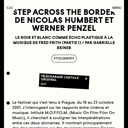
C
OLLECTIF
J
EUNE
C
INÉMA
MENU
STEP ACROSS THE BORDER
DE NICOLAS HUMBERT ET
WERNER PENZEL
LE NOIR ET BLANC COMME ÉCHO PLASTIQUE À LA
MUSIQUE DE FRED FRITH (PARTIE I) / PAR GABRIELLE
REINER
ETOILEMENTS
TÉLÉCHARGER L’ARTICLE
ORIGINAL
PDF
Le festival qui s’est tenu à Prague, du 18 au 23 octobre
2007, s’interrogeait sur les rapports entre cinéma et
musique. Intitulé M.O.F.F.O.M. (Music On Film Film On
Music), il cherchait à souligner les interpénétrations
entre ces deux domaines. Il montrait principalement