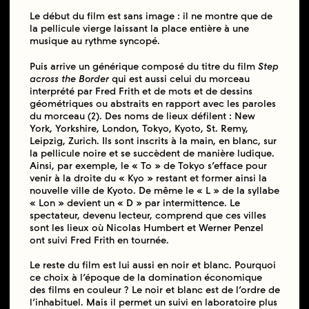
Le début du film est sans image : il ne montre que de
la pellicule vierge laissant la place entière à une
musique au rythme syncopé.
Puis arrive un générique composé du titre du film
Step
across the Border
qui est aussi celui du morceau
interprété par Fred Frith et de mots et de dessins
géométriques ou abstraits en rapport avec les paroles
du morceau (2). Des noms de lieux défilent : New
York, Yorkshire, London, Tokyo, Kyoto, St. Remy,
Leipzig, Zurich. Ils sont inscrits à la main, en blanc, sur
la pellicule noire et se succèdent de manière ludique.
Ainsi, par exemple, le « To » de Tokyo s’efface pour
venir à la droite du « Kyo » restant et former ainsi la
nouvelle ville de Kyoto. De même le « L » de la syllabe
« Lon » devient un « D » par intermittence. Le
spectateur, devenu lecteur, comprend que ces villes
sont les lieux où Nicolas Humbert et Werner Penzel
ont suivi Fred Frith en tournée.
Le reste du film est lui aussi en noir et blanc. Pourquoi
ce choix à l’époque de la domination économique
des films en couleur ? Le noir et blanc est de l’ordre de
l’inhabituel. Mais il permet un suivi en laboratoire plus