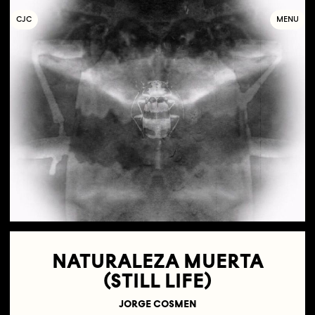
C
OLLECTIF
J
EUNE
C
INÉMA
MENU
NATURALEZA MUERTA
(STILL LIFE)
JORGE COSMEN