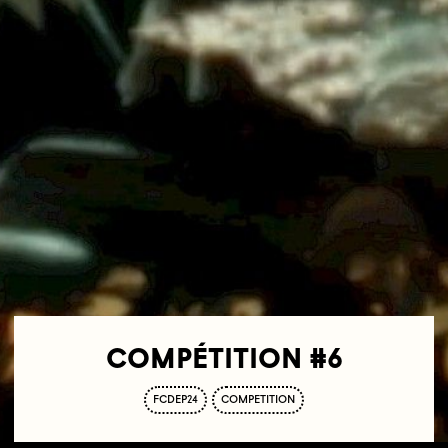
COMPÉTITION #6
FCDEP24
COMPETITION