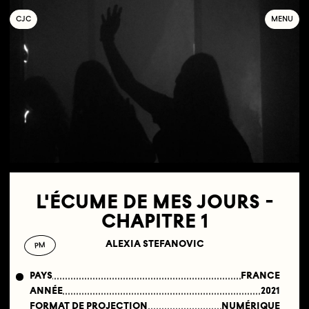
C
OLLECTIF
J
EUNE
C
INÉMA
MENU
L'ÉCUME DE MES JOURS -
CHAPITRE 1
ALEXIA STEFANOVIC
PM
PAYS
FRANCE
ANNÉE
2021
FORMAT DE PROJECTION
NUMÉRIQUE