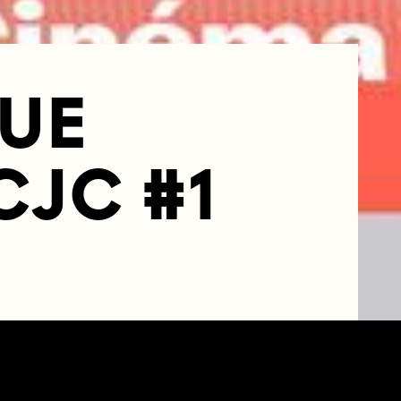
UE
CJC #1
19H00—20H33
RLES GARNIER
0 SAINT-OUEN