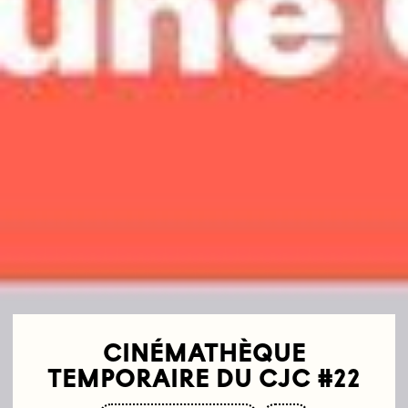
CINÉMATHÈQUE
TEMPORAIRE DU CJC #22