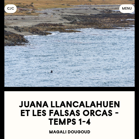
C
OLLECTIF
J
EUNE
C
INÉMA
MENU
JUANA LLANCALAHUEN
ET LES FALSAS ORCAS -
TEMPS 1-4
MAGALI DOUGOUD