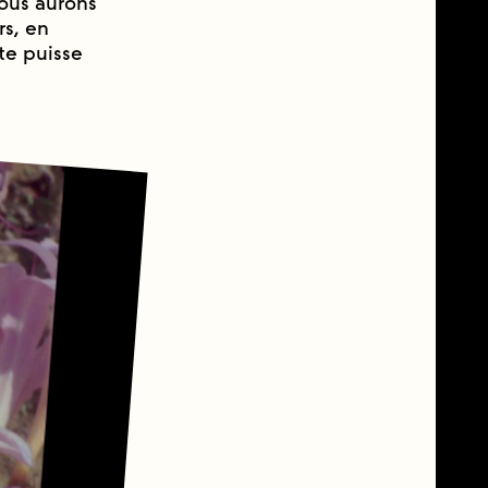
nous aurons
rs, en
te puisse