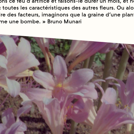
ns ce feu d’artifice et faisons-le durer un mois, et 
 toutes les caractéristiques des autres fleurs. Ou alo
dre des facteurs, imaginons que la graine d’une plan
me une bombe. » Bruno Munari