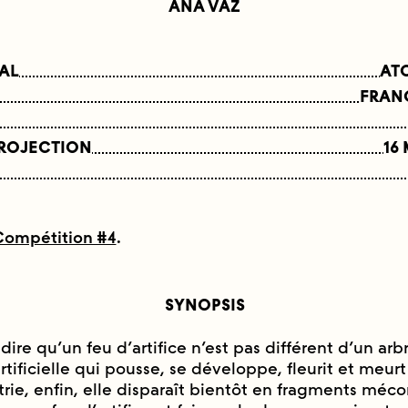
ANA VAZ
NAL
AT
FRAN
PROJECTION
16
Compétition #4
.
SYNOPSIS
dire qu’un feu d’artifice n’est pas différent d’un arb
rtificielle qui pousse, se développe, fleurit et meu
trie, enfin, elle disparaît bientôt en fragments méc