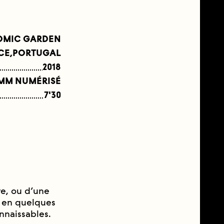
OMIC GARDEN
CE,PORTUGAL
2018
 MM NUMÉRISÉ
7'30
re, ou d’une
rt en quelques
onnaissables.