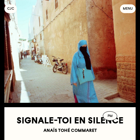
C
OLLECTIF
J
EUNE
C
INÉMA
MENU
PM
SIGNALE-TOI EN SILENCE
ANAÏS TOHÉ COMMARET