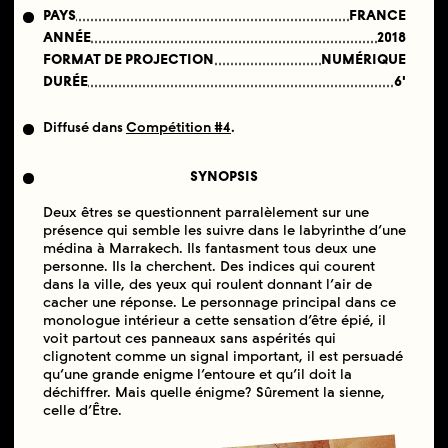
PAYS
FRANCE
ANNÉE
2018
FORMAT DE PROJECTION
NUMÉRIQUE
DURÉE
6'
Diffusé dans
Compétition #4
.
SYNOPSIS
Deux êtres se questionnent parralèlement sur une
présence qui semble les suivre dans le labyrinthe d’une
médina à Marrakech. Ils fantasment tous deux une
personne. Ils la cherchent. Des indices qui courent
dans la ville, des yeux qui roulent donnant l’air de
cacher une réponse. Le personnage principal dans ce
monologue intérieur a cette sensation d’être épié, il
voit partout ces panneaux sans aspérités qui
clignotent comme un signal important, il est persuadé
qu’une grande enigme l’entoure et qu’il doit la
déchiffrer. Mais quelle énigme? Sûrement la sienne,
celle d’Être.