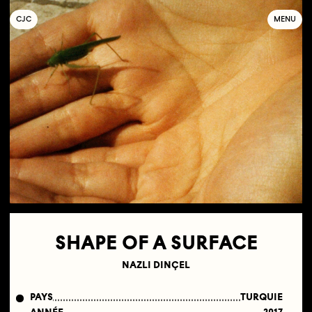
C
OLLECTIF
J
EUNE
C
INÉMA
MENU
SHAPE OF A SURFACE
NAZLI DINÇEL
PAYS
TURQUIE